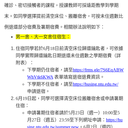
確診、密切接觸者的課程，授課教師可採遠距教學到學期
末。如同學選擇提前清空床位、搬離宿舍，可按未住週數比
例退還部分宿費及暑期宿費。相關辦法說明如下：
男一舍、大一女舍住宿生：
住宿同學若於6月18日前清空床位歸還鑰匙者，可依據
同學實際歸還鑰匙日期退還未住週數之學期宿費（詳
附表）：
下學期仍住宿者，請至
https://frms.gle/7S6EqABW
WhVtk6KWA
表單填寫退宿退費資訊。
下學期不住宿者，請至
https://husing.ntu.edu.tw/
申請退宿。
6月19日起，同學可選擇清空床位搬離宿舍或申請暑期
住宿：
申請暑期住宿者請於5月23日（週一）10:00至5
月27日（週五）23:59至下列網址申請：
https://hu
sing.ntu.edu.tw/summer.new
。6月2日（週四）