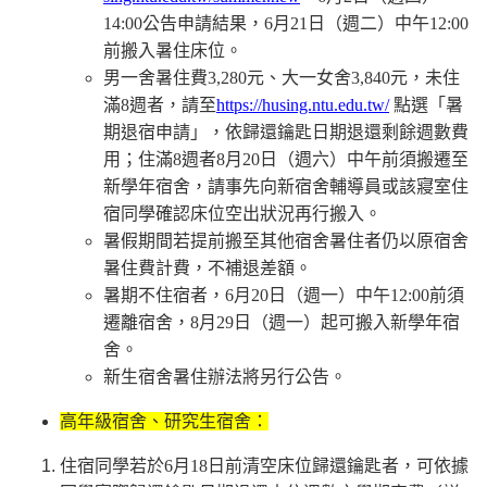
14:00公告申請結果，6月21日（週二）中午12:00
前搬入暑住床位。
男一舍暑住費3,280元、大一女舍3,840元，未住
滿8週者，請至
https://husing.ntu.edu.tw/
點選「暑
期退宿申請」，依歸還鑰匙日期退還剩餘週數費
用；住滿8週者8月20日（週六）中午前須搬遷至
新學年宿舍，請事先向新宿舍輔導員或該寢室住
宿同學確認床位空出狀況再行搬入。
暑假期間若提前搬至其他宿舍暑住者仍以原宿舍
暑住費計費，不補退差額。
暑期不住宿者，6月20日（週一）中午12:00前須
遷離宿舍，8月29日（週一）起可搬入新學年宿
舍。
新生宿舍暑住辦法將另行公告。
高年級宿舍、研究生宿舍：
住宿同學若於6月18日前清空床位歸還鑰匙者，可依據