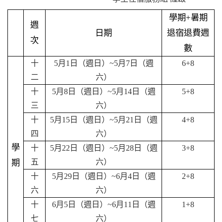
學期
+
暑期
週
日期
退宿退費週
次
數
十
5
月
1
日（週日）
~5
月
7
日（週
6+8
二
六）
十
5
月
8
日（週日）
~5
月
14
日（週
5+8
三
六）
十
5
月
15
日（週日）
~5
月
21
日（週
4+8
四
六）
學
十
5
月
22
日（週日）
~5
月
28
日（週
3+8
五
六）
期
十
5
月
29
日（週日）
~6
月
4
日（週
2+8
六
六）
十
6
月
5
日（週日）
~6
月
11
日（週
1+8
七
六）