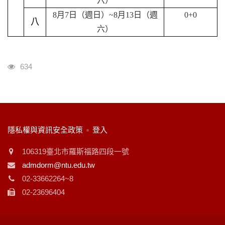
六）
8
月
7
日（週日）
~8
月
13
日（週
0+0
八
六）
瀏覽人次
634
:::
隱私權與資訊安全政策
登入
106319臺北市羅斯福路四段一號
admdorm@ntu.edu.tw
02-33662264~8
02-23696404